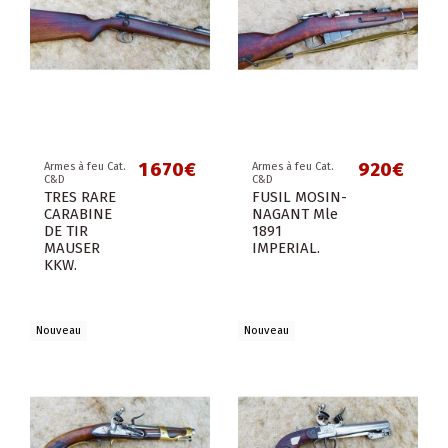
1 670€
920€
Armes à feu Cat.
Armes à feu Cat.
C&D
C&D
TRES RARE
FUSIL MOSIN-
CARABINE
NAGANT Mle
DE TIR
1891
MAUSER
IMPERIAL.
KKW.
Nouveau
Nouveau