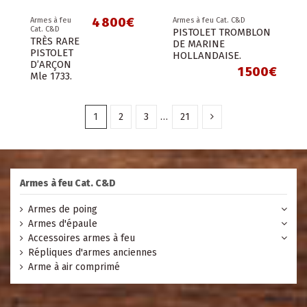
4 800€
Armes à feu
Armes à feu Cat. C&D
Cat. C&D
PISTOLET TROMBLON
TRÈS RARE
DE MARINE
PISTOLET
HOLLANDAISE.
D’ARÇON
1 500€
Mle 1733.
1
2
3
…
21
Armes à feu Cat. C&D
Armes de poing
Armes d'épaule
Accessoires armes à feu
Répliques d'armes anciennes
Arme à air comprimé