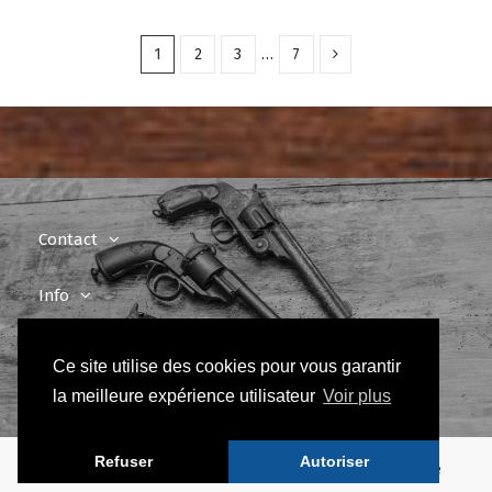
1
2
3
…
7
Contact
Info
Newsletter
Ce site utilise des cookies pour vous garantir
la meilleure expérience utilisateur
Voir plus
Refuser
Autoriser
Une création DGS Création, votre agence web en Alsace