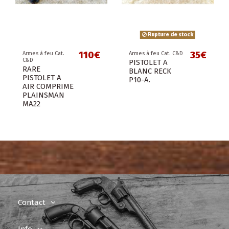
Rupture de stock
110€
35€
Armes à feu Cat.
Armes à feu Cat. C&D
C&D
PISTOLET A
RARE
BLANC RECK
PISTOLET A
P10-A.
AIR COMPRIME
PLAINSMAN
MA22
Contact